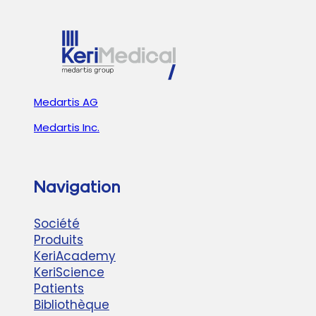
CETTE
ÉDITION
INSPIRANTE
!
Medartis AG
Medartis Inc.
Navigation
Société
Produits
KeriAcademy
KeriScience
Patients
Bibliothèque