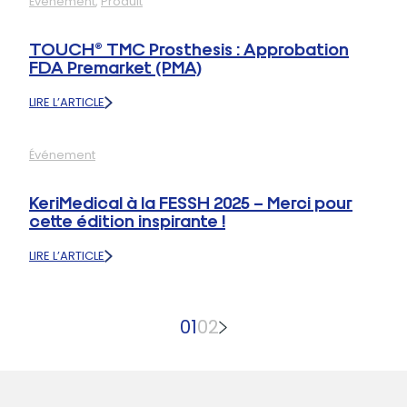
Événement
, 
Produit
DE
À
LA
L’ASSH
PROTHÈSE
2025
TOUCH® TMC Prosthesis : Approbation
TOUCH®
FDA Premarket (PMA)
CMC
1
LIRE L’ARTICLE
AUX
:
ÉTATS-
TOUCH®
UNIS
TMC
Événement
PROSTHESIS
:
APPROBATION
KeriMedical à la FESSH 2025 – Merci pour
FDA
cette édition inspirante !
PREMARKET
(PMA)
LIRE L’ARTICLE
:
KERIMEDICAL
À
LA
01
02
FESSH
2025
–
MERCI
POUR