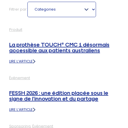
Categories
Filtrer par:
Produit
La prothèse TOUCH® CMC 1 désormais
accessible aux patients australiens
LIRE L’ARTICLE
:
LA
PROTHÈSE
Événement
TOUCH®
CMC
1
FESSH 2026 : une édition placée sous le
DÉSORMAIS
signe de l’innovation et du partage
ACCESSIBLE
AUX
LIRE L’ARTICLE
PATIENTS
:
AUSTRALIENS
FESSH
2026
Sponsoring
, 
Événement
: