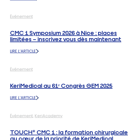
:
DE
FORTES
Événement
RETOMBÉES
MÉDIATIQUES
SUITE
CMC 1 Symposium 2026 à Nice : places
AUX
limitées – inscrivez vous dès maintenant
PREMIÈRES
IMPLANTATIONS
LIRE L’ARTICLE
DE
:
TOUCH®
CMC
AUX
1
ÉTATS-
Événement
SYMPOSIUM
UNIS
2026
À
KeriMedical au 61ᵉ Congrès GEM 2025
NICE
:
LIRE L’ARTICLE
PLACES
:
LIMITÉES
KERIMEDICAL
–
AU
INSCRIVEZ
Événement
, 
KeriAcademy
61ᵉ
VOUS
CONGRÈS
DÈS
GEM
TOUCH® CMC 1 : la formation chirurgicale
MAINTENANT
2025
au cœur de la priorité de KeriMedical