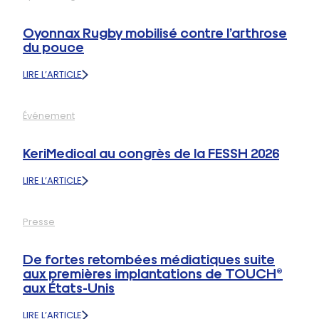
UNE
ÉDITION
Oyonnax Rugby mobilisé contre l’arthrose
PLACÉE
du pouce
SOUS
LE
LIRE L’ARTICLE
SIGNE
:
DE
OYONNAX
L’INNOVATION
RUGBY
ET
Événement
MOBILISÉ
DU
CONTRE
PARTAGE
L’ARTHROSE
KeriMedical au congrès de la FESSH 2026
DU
POUCE
LIRE L’ARTICLE
:
KERIMEDICAL
AU
Presse
CONGRÈS
DE
LA
De fortes retombées médiatiques suite
FESSH
aux premières implantations de TOUCH®
2026
aux États-Unis
LIRE L’ARTICLE