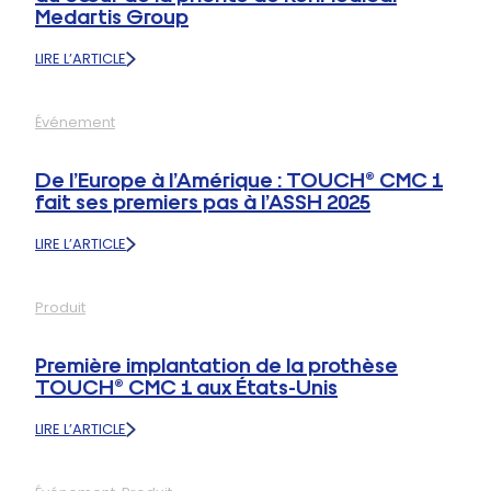
Medartis Group
LIRE L’ARTICLE
:
TOUCH®
CMC
Événement
1
:
LA
De l’Europe à l’Amérique : TOUCH® CMC 1
FORMATION
fait ses premiers pas à l’ASSH 2025
CHIRURGICALE
AU
LIRE L’ARTICLE
CŒUR
:
DE
DE
LA
L’EUROPE
PRIORITÉ
Produit
À
DE
L’AMÉRIQUE
KERIMEDICAL
:
MEDARTIS
Première implantation de la prothèse
TOUCH®
GROUP
TOUCH® CMC 1 aux États-Unis
CMC
1
LIRE L’ARTICLE
FAIT
:
SES
PREMIÈRE
PREMIERS
IMPLANTATION
PAS