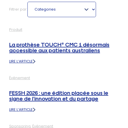
Categories
Filtrer par:
Produit
La prothèse TOUCH® CMC 1 désormais
accessible aux patients australiens
LIRE L’ARTICLE
:
LA
PROTHÈSE
Événement
TOUCH®
CMC
1
FESSH 2026 : une édition placée sous le
DÉSORMAIS
signe de l’innovation et du partage
ACCESSIBLE
AUX
LIRE L’ARTICLE
PATIENTS
:
AUSTRALIENS
FESSH
2026
Sponsoring
, 
Événement
: