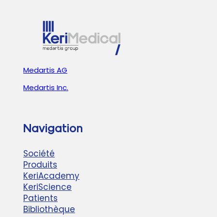
CETTE
ÉDITION
INSPIRANTE
!
Medartis AG
Medartis Inc.
Navigation
Société
Produits
KeriAcademy
KeriScience
Patients
Bibliothèque