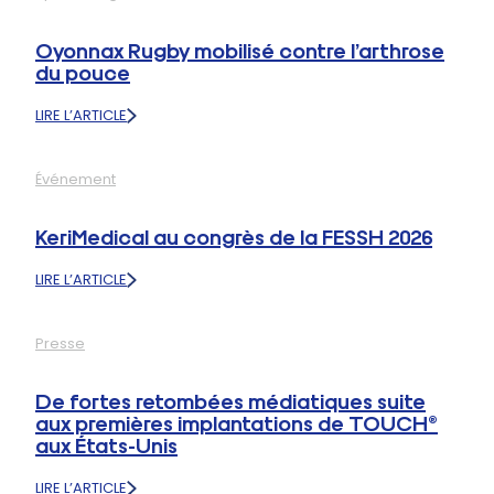
UNE
ÉDITION
Oyonnax Rugby mobilisé contre l’arthrose
PLACÉE
du pouce
SOUS
LE
LIRE L’ARTICLE
SIGNE
:
DE
OYONNAX
L’INNOVATION
RUGBY
ET
Événement
MOBILISÉ
DU
CONTRE
PARTAGE
L’ARTHROSE
KeriMedical au congrès de la FESSH 2026
DU
POUCE
LIRE L’ARTICLE
:
KERIMEDICAL
AU
Presse
CONGRÈS
DE
LA
De fortes retombées médiatiques suite
FESSH
aux premières implantations de TOUCH®
2026
aux États-Unis
LIRE L’ARTICLE