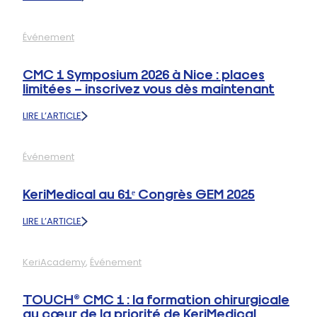
:
DE
FORTES
Événement
RETOMBÉES
MÉDIATIQUES
SUITE
CMC 1 Symposium 2026 à Nice : places
AUX
limitées – inscrivez vous dès maintenant
PREMIÈRES
IMPLANTATIONS
LIRE L’ARTICLE
DE
:
TOUCH®
CMC
AUX
1
ÉTATS-
Événement
SYMPOSIUM
UNIS
2026
À
KeriMedical au 61ᵉ Congrès GEM 2025
NICE
:
LIRE L’ARTICLE
PLACES
:
LIMITÉES
KERIMEDICAL
–
AU
INSCRIVEZ
KeriAcademy
, 
Événement
61ᵉ
VOUS
CONGRÈS
DÈS
GEM
TOUCH® CMC 1 : la formation chirurgicale
MAINTENANT
2025
au cœur de la priorité de KeriMedical