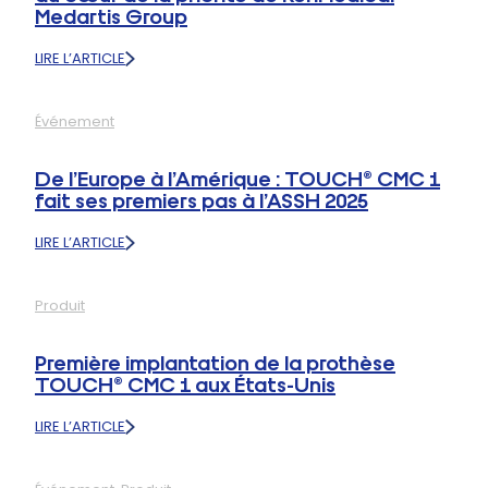
Medartis Group
LIRE L’ARTICLE
:
TOUCH®
CMC
Événement
1
:
LA
De l’Europe à l’Amérique : TOUCH® CMC 1
FORMATION
fait ses premiers pas à l’ASSH 2025
CHIRURGICALE
AU
LIRE L’ARTICLE
CŒUR
:
DE
DE
LA
L’EUROPE
PRIORITÉ
Produit
À
DE
L’AMÉRIQUE
KERIMEDICAL
:
MEDARTIS
Première implantation de la prothèse
TOUCH®
GROUP
TOUCH® CMC 1 aux États-Unis
CMC
1
LIRE L’ARTICLE
FAIT
:
SES
PREMIÈRE
PREMIERS
IMPLANTATION
PAS