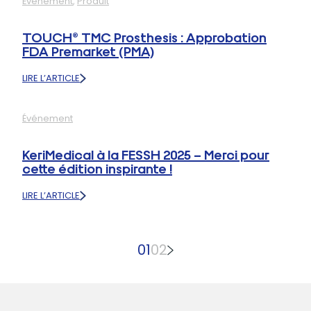
Événement
, 
Produit
DE
À
LA
L’ASSH
PROTHÈSE
2025
TOUCH® TMC Prosthesis : Approbation
TOUCH®
FDA Premarket (PMA)
CMC
1
LIRE L’ARTICLE
AUX
:
ÉTATS-
TOUCH®
UNIS
TMC
Événement
PROSTHESIS
:
APPROBATION
KeriMedical à la FESSH 2025 – Merci pour
FDA
cette édition inspirante !
PREMARKET
(PMA)
LIRE L’ARTICLE
:
KERIMEDICAL
À
LA
01
02
FESSH
2025
–
MERCI
POUR