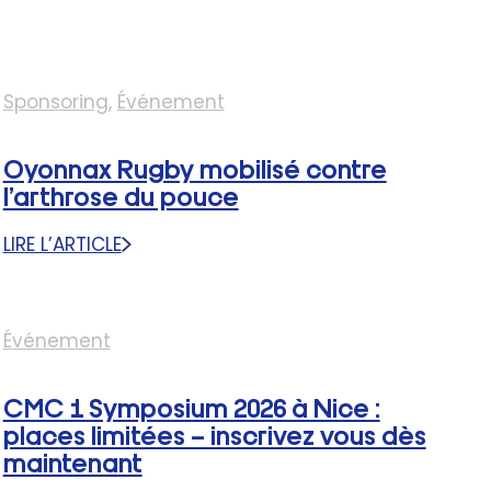
Sponsoring
, 
Événement
Oyonnax Rugby mobilisé contre
l’arthrose du pouce
LIRE L’ARTICLE
:
OYONNAX
RUGBY
MOBILISÉ
Événement
CONTRE
L’ARTHROSE
DU
CMC 1 Symposium 2026 à Nice :
POUCE
places limitées – inscrivez vous dès
maintenant