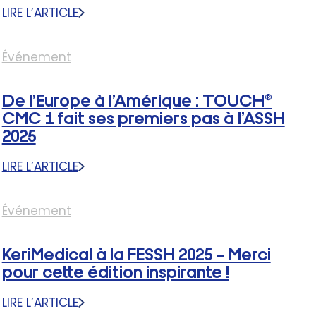
LIRE L’ARTICLE
:
CMC
1
Événement
SYMPOSIUM
2026
De l’Europe à l’Amérique : TOUCH®
À
NICE
CMC 1 fait ses premiers pas à l’ASSH
:
2025
PLACES
LIMITÉES
LIRE L’ARTICLE
:
–
DE
INSCRIVEZ
L’EUROPE
Événement
VOUS
À
DÈS
L’AMÉRIQUE
MAINTENANT
KeriMedical à la FESSH 2025 – Merci
:
TOUCH®
pour cette édition inspirante !
CMC
LIRE L’ARTICLE
1
: