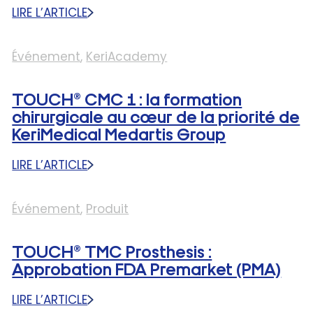
DE
LIRE L’ARTICLE
:
L’INNOVATION
DE
ET
FORTES
Événement
, 
KeriAcademy
DU
RETOMBÉES
PARTAGE
MÉDIATIQUES
TOUCH® CMC 1 : la formation
SUITE
AUX
chirurgicale au cœur de la priorité de
PREMIÈRES
KeriMedical Medartis Group
IMPLANTATIONS
DE
LIRE L’ARTICLE
:
TOUCH®
TOUCH®
AUX
CMC
Événement
, 
Produit
ÉTATS-
1
UNIS
:
TOUCH® TMC Prosthesis :
LA
FORMATION
Approbation FDA Premarket (PMA)
CHIRURGICALE
LIRE L’ARTICLE
AU
: