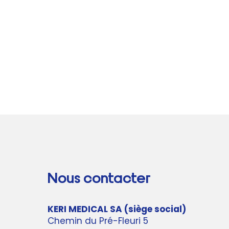
FAIT
KERIMEDICAL
SES
À
PREMIERS
LA
PAS
FESSH
À
2025
L’ASSH
–
2025
MERCI
POUR
CETTE
ÉDITION
INSPIRANTE
!
Nous contacter
KERI MEDICAL SA (siège social)
Chemin du Pré-Fleuri 5