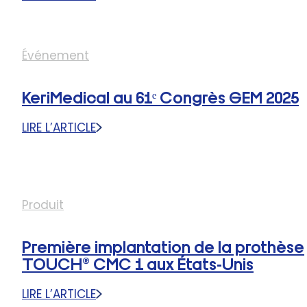
:
PATIENTS
KERIMEDICAL
AUSTRALIENS
AU
CONGRÈS
Événement
DE
LA
FESSH
KeriMedical au 61ᵉ Congrès GEM 2025
2026
LIRE L’ARTICLE
:
KERIMEDICAL
AU
61ᵉ
CONGRÈS
Produit
GEM
2025
Première implantation de la prothèse
TOUCH® CMC 1 aux États-Unis
LIRE L’ARTICLE
: