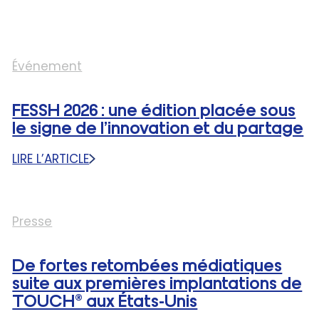
Événement
FESSH 2026 : une édition placée sous
le signe de l’innovation et du partage
LIRE L’ARTICLE
:
FESSH
2026
:
Presse
UNE
ÉDITION
PLACÉE
De fortes retombées médiatiques
SOUS
suite aux premières implantations de
LE
TOUCH® aux États-Unis
SIGNE