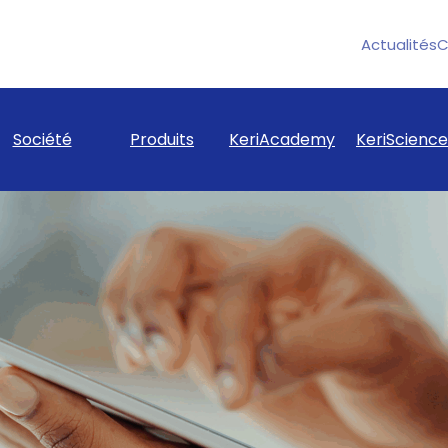
Actualités
C
Société
Produits
KeriAcademy
KeriScience