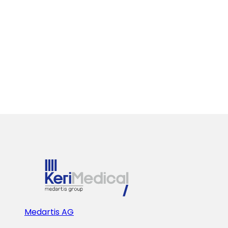
PREMIÈRE
IMPLANTATION
DE
LA
PROTHÈSE
TOUCH®
CMC
1
AUX
ÉTATS-
UNIS
Medartis AG