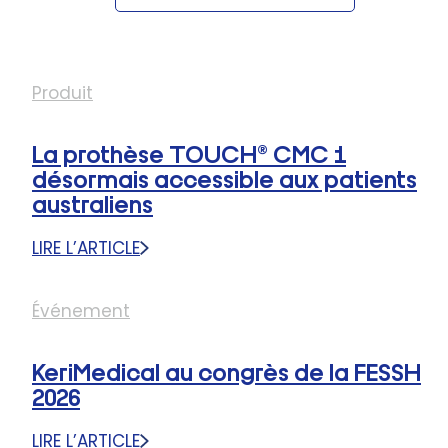
Produit
La prothèse TOUCH® CMC 1
désormais accessible aux patients
australiens
LIRE L’ARTICLE
:
LA
PROTHÈSE
Événement
TOUCH®
CMC
KeriMedical au congrès de la FESSH
1
DÉSORMAIS
2026
ACCESSIBLE
LIRE L’ARTICLE
AUX